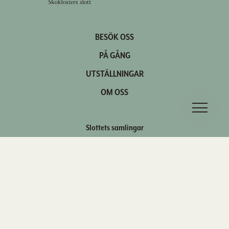
BESÖK OSS
PÅ GÅNG
UTSTÄLLNINGAR
OM OSS
Slottets samlingar
Kontakt
Press och media
Personuppgifter
Om kakor
Hantera kakor