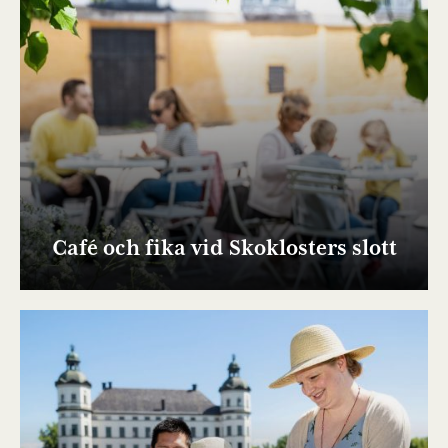
Café och fika vid Skoklosters slott