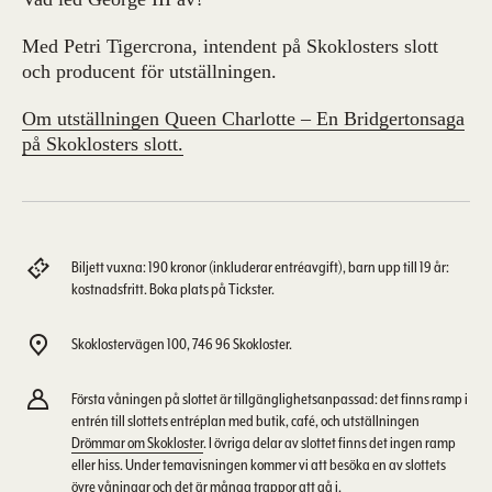
Med Petri Tigercrona, intendent på Skoklosters slott
och producent för utställningen.
Om utställningen Queen Charlotte – En Bridgertonsaga
på Skoklosters slott.
Biljett vuxna: 190 kronor (inkluderar entréavgift), barn upp till 19 år:
kostnadsfritt. Boka plats på Tickster.
Skoklostervägen 100, 746 96 Skokloster.
Första våningen på slottet är tillgänglighetsanpassad: det finns ramp i
entrén till slottets entréplan med butik, café, och utställningen
Drömmar om Skokloster
. I övriga delar av slottet finns det ingen ramp
eller hiss. Under temavisningen kommer vi att besöka en av slottets
övre våningar och det är många trappor att gå i.