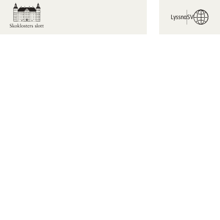
Lyssna
SV