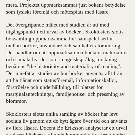
mera. Projektet uppmärksammar just bokens betydelse
som fysiskt föremål och mötesplats med läsare.
Det övergripande målet med studien är att med
utgångspunkt i ett urval av böcker i Skoklosters slotts
boksamling uppmärksamma hur samspelet sett ut
mellan böcker, användare och samhällets förändring.
Det handlar om att uppmärksamma böckers materialitet
och sociala liv, det som i engelskspråkig forskning
benämns ”the historicity and materiality of reading”.
Det innefattar studier av hur böcker använts, allt från
att ha tjänat som statusföremål, informationskällor,
förströelse och underhållning, till platser för
marginalanteckningar, familjenotiser och pressning av
blommor.
Skoklosters slotts unika samling av böcker har levt
sociala liv genom att de bytt ägare över tid och använts
av flera läsare. Docent Bo Eriksson analyserar ett urval
av dessa böckers skiftande kommunikativa bruk under