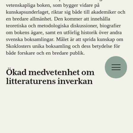
vetenskapliga boken, som bygger vidare på
kunskapsunderlaget, riktar sig både till akademiker och
en bredare allmänhet. Den kommer att innehålla
teoretiska och metodologiska diskussioner, biografier
om bokens ägare, samt en utförlig historik över andra
svenska boksamlingar. Målet är att sprida kunskap om
Skoklosters unika boksamling och dess betydelse för
både forskare och en bredare publik.
Ökad medvetenhet om
litteraturens inverkan
Skoklosters slott har en unik samling av föremål och
böcker som kan användas i pedagogiska och
forskningsmässiga sammanhang. Projektet syftar till att
öka samverkan mellan forskning, undervisning,
kulturarv och allmänhet genom att Docent Bo Eriksson
forskar om museets samlingar och presenterar