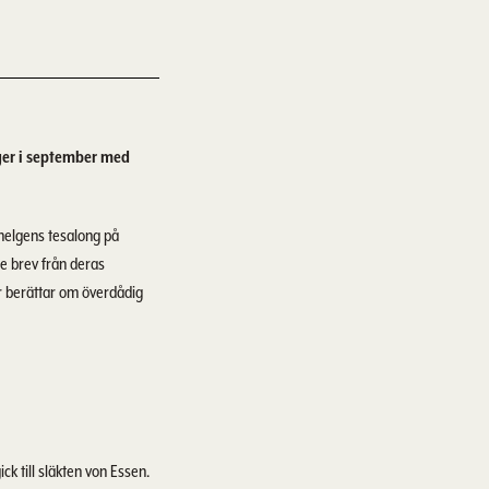
lger i september med
r helgens tesalong på
e brev från deras
rr berättar om överdådig
k till släkten von Essen.