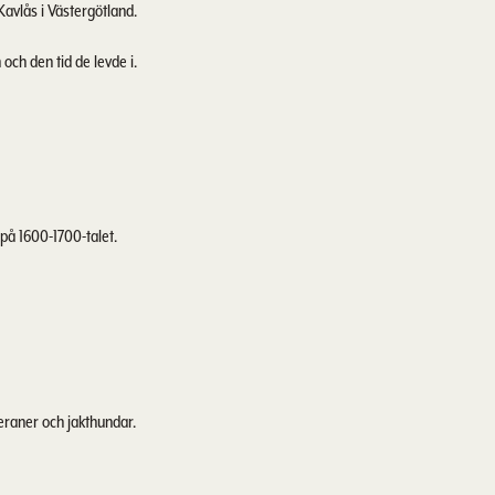
avlås i Västergötland.
ch den tid de levde i.
på 1600-1700-talet.
eteraner och jakthundar.