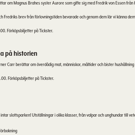
rättar om Magnus Brahes syster Aurore som gifte sig med Fredrik von Essen från K
ch Fredriks brev från förlovningstiden bevarade och genom dem lär vi känna dem o
0. Förköpsbiljetter på Tickster.
a på historien
rner Carr berättar om överdådig mat, människor, måltider och bister hushållning 
00. Förköpsbiljetter på Tickster.
 intar slottsparken! Utställningar i olika klasser, från valpar och unghundar till v
 förbokning