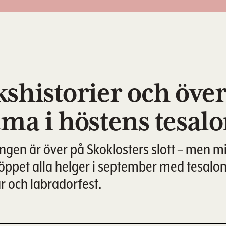
shistorier och öve
ma i höstens tesal
n är över på Skoklosters slott – men mis
r öppet alla helger i september med tesalo
 och labradorfest.