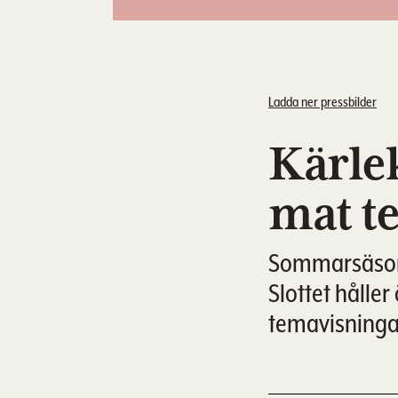
Ladda ner pressbilder
Kärlek
mat te
Sommarsäsonge
Slottet hålle
temavisningar