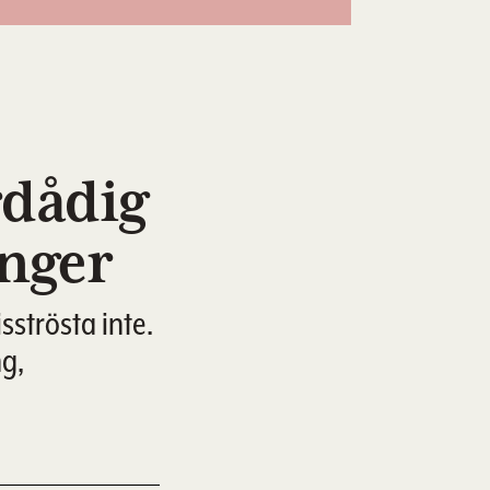
rdådig
onger
strösta inte.
ng,