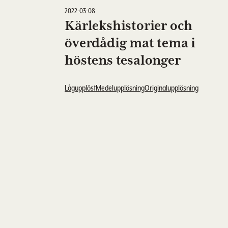
2022-03-08
Kärlekshistorier och
överdådig mat tema i
höstens tesalonger
Lågupplöst
Medelupplösning
Originalupplösning