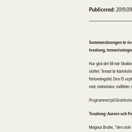
Publicerad
2019.09
Sommarsäsongen är över 
tesalong, temavisningar
Hur gick det till när Skok
slottet. Temat är kärleks
förlovningstid. Den 15 se
mat, människor, måltider o
Programmet på Skoklosters
Tesalong: Aurore och Fre
Magnus Brahe, "den siste 