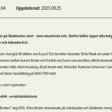
.04
Uppdaterad
2023.09.25
på Skoklosters slott – men misströsta inte. Slottet håller öppet alla he
 och labradorfest.
loster övergick till släkten von Essen? Det berättar historiker Brita Plank om unde
historien mellan Aurore Brahe och Fredrik von Essen som berättas utifrån bevarad
ptember hålls nästa tesalong, då på temat mat. Historiker Katarina Schoerner Ca
ch bister hushållning på 1600-1700-talet.
 slott i september:
drik - en kärlekshistoria
Brahen" dog 1930. Ätten Brahe utslocknade på svärdssidan och Skokloster övergic