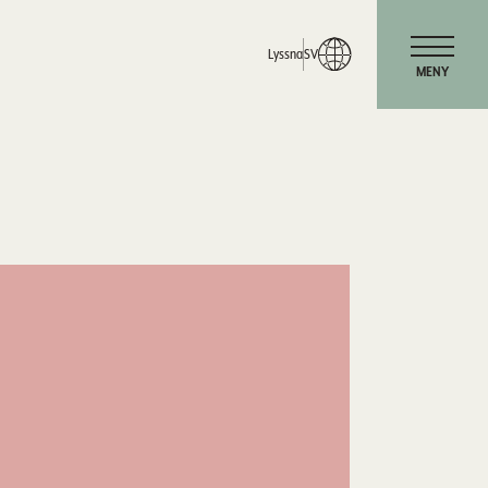
Lyssna
SV
MENY