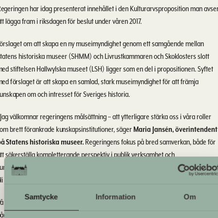
egeringen har idag presenterat innehållet i den Kulturarvsproposition man avse
tt lägga fram i riksdagen för beslut under våren 2017.
örslaget om att skapa en ny museimyndighet genom ett samgående mellan
tatens historiska museer (SHMM) och Livrustkammaren och Skoklosters slott
ed stiftelsen Hallwylska museet (LSH) ligger som en del i propositionen. Syftet
ed förslaget är att skapa en samlad, stark museimyndighet för att främja
unskapen om och intresset för Sveriges historia.
 Jag välkomnar regeringens målsättning – att ytterligare stärka oss i våra roller
om brett förankrade kunskapsinstitutioner, säger
Maria Jansén
, överintendent
å Statens historiska museer.
Regeringens fokus på bred samverkan, både för
tt säkerställa kompletterande perspektiv i publik verksamhet och
unskapsuppbyggnad är väldigt positivt. Jag är övertygad om att vi tillsammans k
li ännu bättre och vara en viktig resurs i samhället.
Samtycke
Information
Om
å LSH och SHMM har gemensamma förberedelser inför beslutet om samgåend
ågått sedan en tid. Dessa fortsätter nu enligt plan.