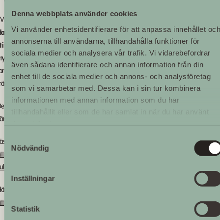
Denna webbplats använder cookies
 Vi har börjat förbereda oss på ett stundande samgående, säger
Magnus
Vi använder enhetsidentifierare för att anpassa innehållet oc
Hagberg
,
överintendent vid Livrustkammaren och Skoklosters slott med
annonserna till användarna, tillhandahålla funktioner för
tiftelsen Hallwylska museet
. Jag kan med säkerhet säga att det i dessa båda
sociala medier och analysera vår trafik. Vi vidarebefordrar
yndigheter finns kompetens och kunnande som ger oss alla möjligheter att
även sådana identifierare och annan information från din
ortsätta utveckla våra verksamheter och tillsammans bli en stark museiaktör so
enhet till de sociala medier och annons- och analysföretag
rämjar kunskapen om och intresset för Sveriges historia.
som vi samarbetar med. Dessa kan i sin tur kombinera
informationen med annan information som du har
en nya myndigheten träder i kraft den 1 januari 2018. Slutligt beslut i frågan
tillhandahållit eller som de har samlat in när du har använt
äntas i och med att Kulturarvspropositionen hanteras i Riksdagen i vår.
deras tjänster.
Samtyckesval
äs om förslaget på Kulturdepartementets hemsida:
Nödvändig
ttp://www.regeringen.se/artiklar/2016/12/regeringen-foreslar-en-samlad-
ulturarvspolitik/
Inställningar
är är hela Kulturarvspropositionen/Lagrådsremissen:
ttp://www.regeringen.se/rattsdokument/lagradsremiss/2016/12/kulturarvspoliti
Statistik