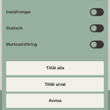
Lågupplöst
Medelupplösning
Originalupplösning
Inställningar
Statistik
Marknadsföring
Publicerad
2017.04.25
Uppdaterad
2023.09.25
Tillåt alla
Tillåt urval
Avvisa