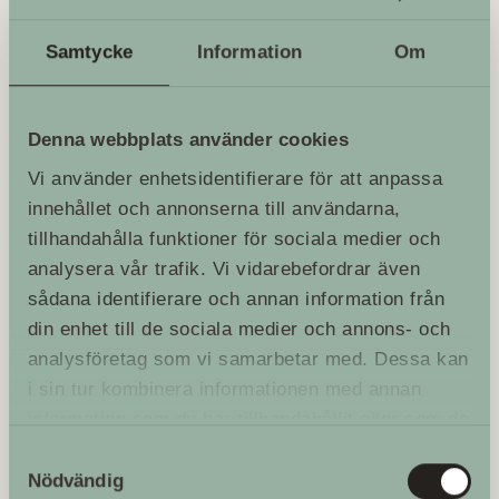
Samtycke
Information
Om
Denna webbplats använder cookies
Vi använder enhetsidentifierare för att anpassa
innehållet och annonserna till användarna,
tillhandahålla funktioner för sociala medier och
analysera vår trafik. Vi vidarebefordrar även
sådana identifierare och annan information från
din enhet till de sociala medier och annons- och
analysföretag som vi samarbetar med. Dessa kan
i sin tur kombinera informationen med annan
2022-03-08
information som du har tillhandahållit eller som de
Riddarläger på Skoklosters slott
har samlat in när du har använt deras tjänster.
Samtyckesval
Nödvändig
Fotograf: Skoklosters slott