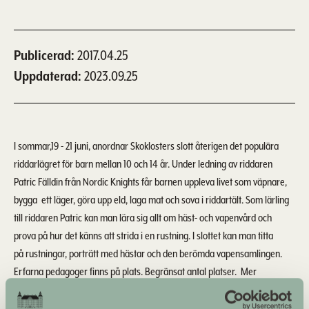
Publicerad
2017.04.25
Uppdaterad
2023.09.25
I sommar,19 - 21 juni, anordnar Skoklosters slott återigen det populära
riddarlägret för barn mellan 10 och 14 år. Under ledning av riddaren
Patric Fälldin från Nordic Knights får barnen uppleva livet som väpnare,
bygga ett läger, göra upp eld, laga mat och sova i riddartält. Som lärling
till riddaren Patric kan man lära sig allt om häst- och vapenvård och
prova på hur det känns att strida i en rustning. I slottet kan man titta
på rustningar, porträtt med hästar och den berömda vapensamlingen.
Erfarna pedagoger finns på plats. Begränsat antal platser. Mer
information om sommarens roligaste läger finns på
www.skoklostersslott.se