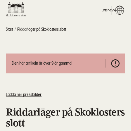
Lyssna
SV
Start
Riddarläger på Skoklosters slott
Den här artikeln är över 9 år gammal
Ladda ner pressbilder
Riddarläger på Skoklosters
slott