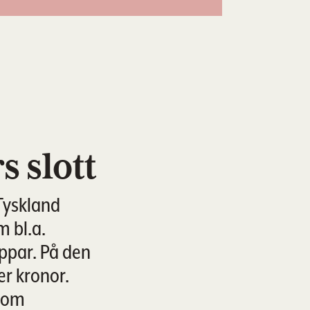
s slott
 Tyskland
m bl.a.
ppar. På den
er kronor.
 som