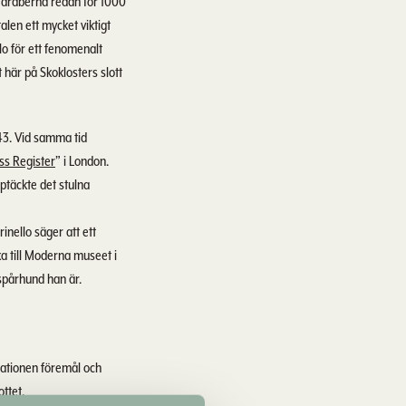
v araberna redan för 1000
alen ett mycket viktigt
lo för ett fenomenalt
 här på Skoklosters slott
643. Vid samma tid
ss Register
” i London.
ptäckte det stulna
inello säger att ett
ka till Moderna museet i
 spårhund han är.
nationen föremål och
ttet.