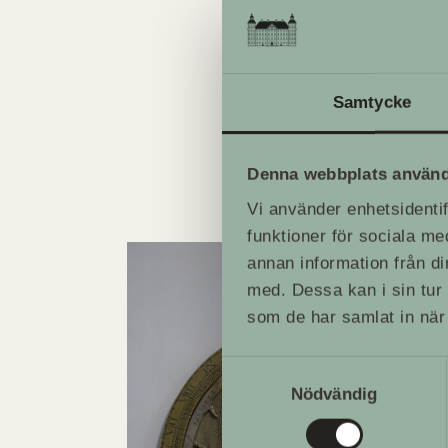
Läs Christopher Marinell
Samtycke
www.skoklostersslott.se
Denna webbplats använd
Vi använder enhetsidentif
funktioner för sociala me
annan information från d
med. Dessa kan i sin tur 
som de har samlat in när 
Samtyckesval
Nödvändig