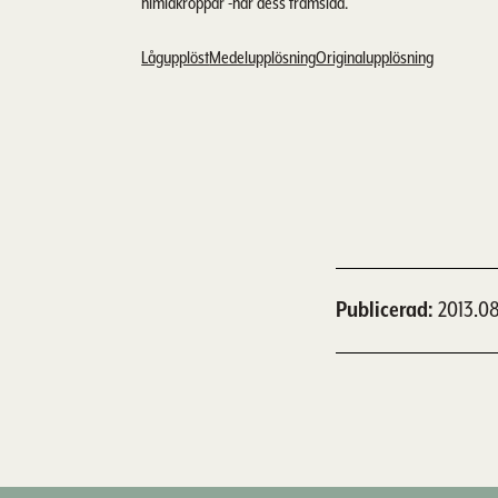
himlakroppar -här dess framsida.
Lågupplöst
Medelupplösning
Originalupplösning
Publicerad
2013.08