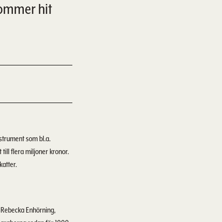
kommer hit
nstrument som bl.a.
ill flera miljoner kronor.
katter.
er Rebecka Enhörning,