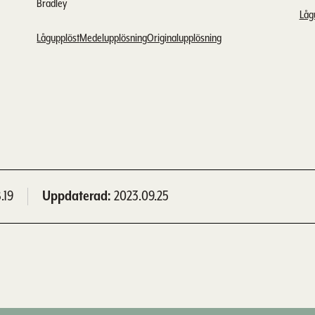
Bradley
Låg
Lågupplöst
Medelupplösning
Originalupplösning
.19
Uppdaterad
2023.09.25