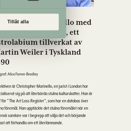
2-03-08
hristopher Marinello med
Tillåt alla
et stulna föremålet, ett
strolabium tillverkat av
artin Weiler i Tyskland
590
graf: Alice Farren-Bradley
ktiven är Christopher Marinello, en jurist i London har
ialiserat sig på att återbörda stulna kulturskatter. Han är
f för ”The Art Loss Register”, som har en databas över
lna föremål. Han upptäckte det stulna föremålet när en
iensk samlare var i begrepp att sälja det och börjande
ast att förhandla om ett återlämnande.