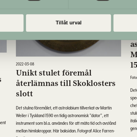
202
C
Tillåt urval
d
a
M
1
2022-03-08
Unikt stulet föremål
s
Foto
återlämnas till Skoklosters
Dete
slott
spec
che
Det stulna föremålet, ett astrolabium tillverkat av Martin
stu
Weiler i Tyskland 1590 en tidig astronomisk "dator", ett
ital
ment
instrument som bl.a. användes för att mäta tid och avstånd
gen
mellan himlakroppar. Här baksidan. Fotograf Alice Farren-