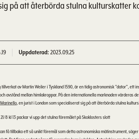
 sig på att återbörda stulna kulturskatter 
.19
Uppdaterad
2023.09.25
m
tillverkat av Martin Weiler i Tyskland 1590, är en tidig astronomisk ”dator”, ett i
och avstånd mellan himlakroppar. På den internationella marknaden värderas det t
 Marinello
, en jurist i London som specialiserat sig på att återbörda stulna kulturs
8 kl 13 packar vi upp det stulna föremålet på Skoklosters slott
i kan få tillbaka ett så unikt föremål som detta astronomiska mätinstrument, säg