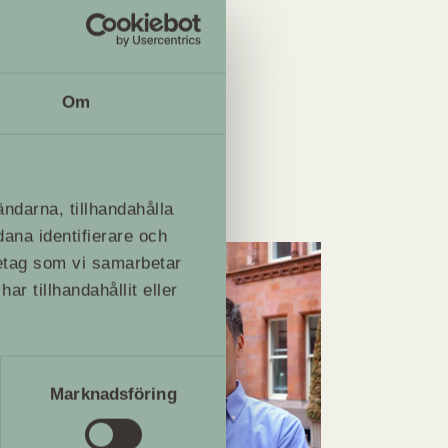
Om
ändarna, tillhandahålla
dana identifierare och
retag som vi samarbetar
r tillhandahållit eller
Marknadsföring