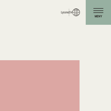
Lyssna
SV
MENY