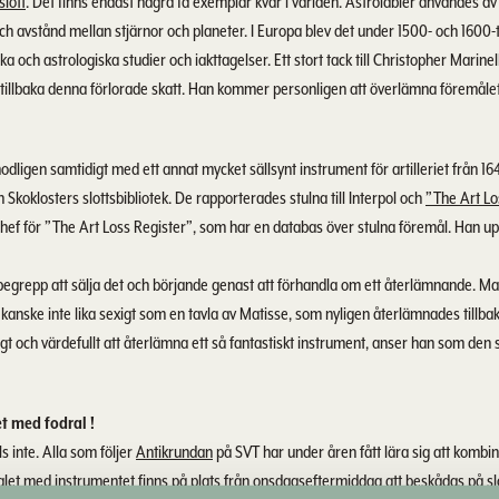
slott
. Det finns endast några få exemplar kvar i världen. Astrolabier användes a
och avstånd mellan stjärnor och planeter. I Europa blev det under 1500- och 1600-t
 och astrologiska studier och iakttagelser. Ett stort tack till Christopher Marinel
r tillbaka denna förlorade skatt. Han kommer personligen att överlämna föremålet
odligen samtidigt med ett annat mycket sällsynt instrument för artilleriet från 1
 Skoklosters slottsbibliotek. De rapporterades stulna till Interpol och
”The Art Lo
chef för ”The Art Loss Register”, som har en databas över stulna föremål. Han up
 begrepp att sälja det och börjande genast att förhandla om ett återlämnande. Mar
 kanske inte lika sexigt som en tavla av Matisse, som nyligen återlämnades tillba
tigt och värdefullt att återlämna ett så fantastiskt instrument, anser han som den
t med fodral !
als inte. Alla som följer
Antikrundan
på SVT har under åren fått lära sig att kombi
ralet med instrumentet finns på plats från onsdagseftermiddag att beskådas på slo