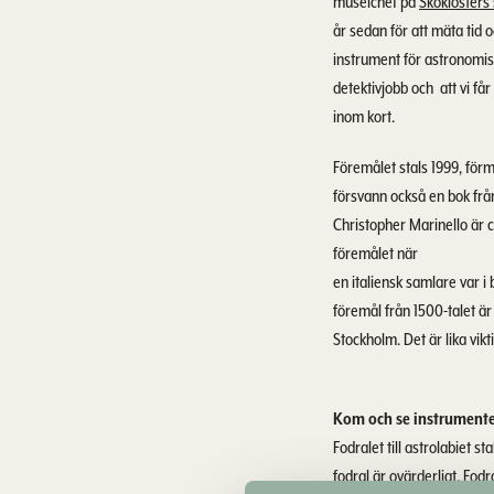
museichef på
Skoklosters 
år sedan för att mäta tid 
instrument för astronomiska
detektivjobb och att vi få
inom kort.
Föremålet stals 1999, förm
försvann också en bok från
Christopher Marinello är 
föremålet när
en italiensk samlare var i
föremål från 1500-talet är
Stockholm. Det är lika vik
Kom och se instrumente
Fodralet till astrolabiet st
fodral är ovärderligt. Fod