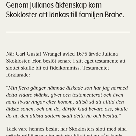
Genom Julianas äktenskap kom
Skokloster att länkas till familjen Brahe.
När Carl Gustaf Wrangel avled 1676 ärvde Juliana
Skokloster. Hon beslöt senare i sitt eget testamente att
slottet skulle bli ett fideikommiss. Testamentet
förklarade:
"
Min flera gånger nämnde älskade son har jag härmed
detta vidare skänkt, givet och testamenterat och även
hans livsarvingar efter honom, alltså så att alltid den
äldste sonen, och om de, därför Gud bevare oss, skulle
dö ut, den äldsta dottern skall detta ha och besitta.
"
Tack vare hennes beslut har Skoklosters slott med sina
orörda miljöer och inventarier blivit ett av vårt lands