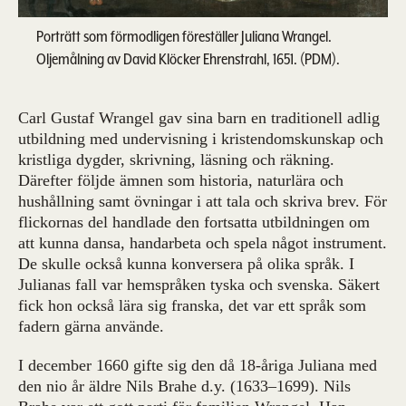
Porträtt som förmodligen föreställer Juliana Wrangel.
Oljemålning av David Klöcker Ehrenstrahl, 1651. (PDM).
Carl Gustaf Wrangel gav sina barn en traditionell adlig
utbildning med undervisning i kristendomskunskap och
kristliga dygder, skrivning, läsning och räkning.
Därefter följde ämnen som historia, naturlära och
hushållning samt övningar i att tala och skriva brev. För
flickornas del handlade den fortsatta utbildningen om
att kunna dansa, handarbeta och spela något instrument.
De skulle också kunna konversera på olika språk. I
Julianas fall var hemspråken tyska och svenska. Säkert
fick hon också lära sig franska, det var ett språk som
fadern gärna använde.
I december 1660 gifte sig den då 18-åriga Juliana med
den nio år äldre Nils Brahe d.y. (1633–1699). Nils