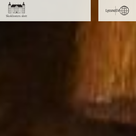
Lyssna
SV