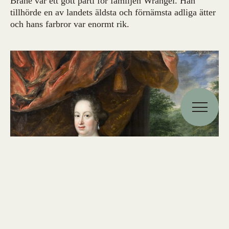
Brahe var ett gott parti för familjen Wrangel. Han
tillhörde en av landets äldsta och förnämsta adliga ätter
och hans farbror var enormt rik.