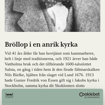
Bröllop i en anrik kyrka
Vid 41 års ålder får han hovtjänst som kammarherre,
helt i linje med traditionerna, och 1921 ärver han både
Vattholma bruk och det tillhörande 1600-talsslottet
Salsta, en gång i tiden hem åt den firade fältmarskalken
Nils Bielke, hjälten från slaget vid Lund 1676. 1913
hade Gustav Fredrik von Essen gift sig i Jakobs kyrka i
Stockholm, samma kyrka dit Skoklosters slotts
byggherre Carl Gustav Wrangels lik fördes hösten 1680
sedan det äntligen kommit loss ur den danska
fångenskapen, och där hans ende vuxne son Carl Filip