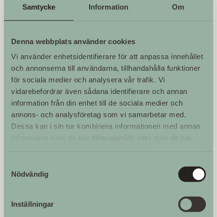
Wrangels första begravning skedde dödsåret 1668.
Samtycke
Information
Om
Stackars Carl Filip skulle komma att begravas en gång
till 1670, men då inför stor publik i den mer
statusfyllda Riddarholmskyrkan.
Denna webbplats använder cookies
Vi använder enhetsidentifierare för att anpassa innehållet
Skoklosters slotts sista
och annonserna till användarna, tillhandahålla funktioner
för sociala medier och analysera vår trafik. Vi
ägarfamilj
vidarebefordrar även sådana identifierare och annan
Gustav Fredrik von Essens brud var 23-åriga Wera
information från din enhet till de sociala medier och
Lagercrantz, äldst av tre systrar från Stockholm. År
annons- och analysföretag som vi samarbetar med.
1930 dog Gustav Fredriks morbror Magnus Brahe, den
Dessa kan i sin tur kombinera informationen med annan
siste i sin släkt, och Gustav Fredrik och Wera ärvde då
information som du har tillhandahållit eller som de har
Skoklosters slott. Därmed tog en ny och sista ägarfamilj
samlat in när du har använt deras tjänster.
över slottet.
Samtyckesval
Nödvändig
Trots arvet bodde paret mest på Salsta slott, och precis
som tidigare ägare använde de Skokloster som
sommarnöje. Deras tid där blev kort, eftersom Gustav
Inställningar
Fredrik dog redan 1936. Då deras två söner fortfarande