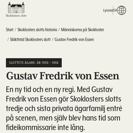
Lyssna
SV
Start
Skoklosters slotts historia
Människorna på Skokloster
Släktträd Skoklosters slott
Gustav Fredrik von Essen
SLOTTETS ÄGARE: ÅR 1930 – 1936
Gustav Fredrik von Essen
En ny tid och en ny regi. Med Gustav
Fredrik von Essen gör Skoklosters slotts
tredje och sista privata ägarfamilj entré
på scenen, men själv blev hans tid som
fideikommissarie inte lång.