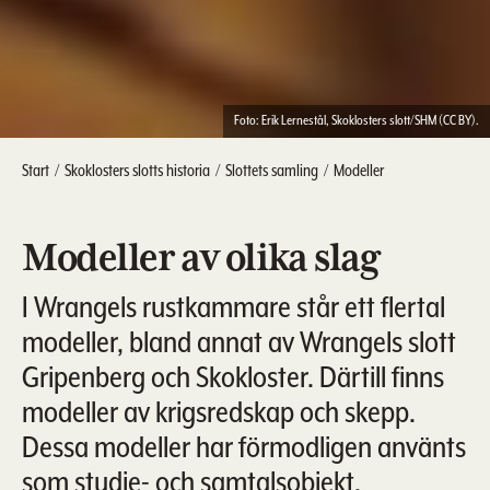
Foto: Erik Lernestål, Skoklosters slott/SHM (CC BY).
Start
Skoklosters slotts historia
Slottets samling
Modeller
Modeller av olika slag
I Wrangels rustkammare står ett flertal
modeller, bland annat av Wrangels slott
Gripenberg och Skokloster. Därtill finns
modeller av krigsredskap och skepp.
Dessa modeller har förmodligen använts
som studie- och samtalsobjekt.