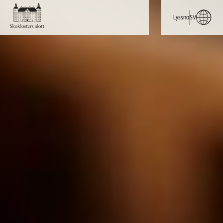
Lyssna
SV