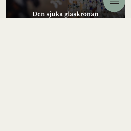
Den sjuka glaskronan
Porträtt av hovpersonal