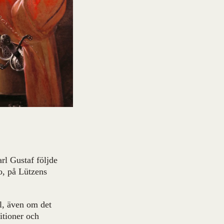
rl Gustaf följde
o, på Lützens
l, även om det
itioner och