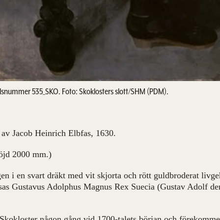
snummer 535_SKO. Foto: Skoklosters slott/SHM (PDM).
av Jacob Heinrich Elbfas, 1630.
öjd 2000 mm.)
gen i en svart dräkt med vit skjorta och rött guldbroderat liv
sas Gustavus Adolphus Magnus Rex Suecia (Gustav Adolf den
Skokloster någon gång vid 1700-talets början och förekommer