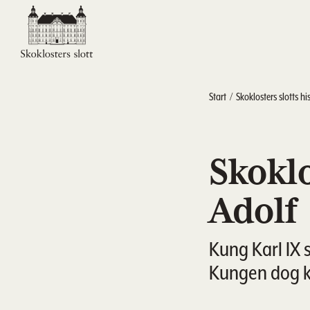
Start
Skoklosters slotts hi
Skoklo
Adolf
Kung Karl IX 
Kungen dog ko