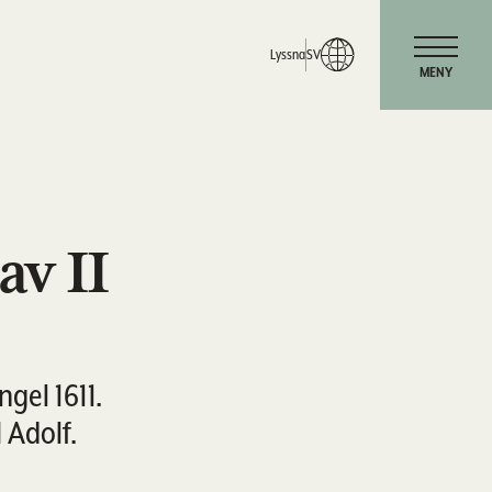
Lyssna
SV
MENY
av II
gel 1611.
 Adolf.