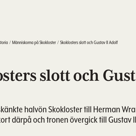
storia
Människorna på Skokloster
Skoklosters slott och Gustav II Adolf
sters slott och Gust
skänkte halvön Skokloster till Herman Wran
rt därpå och tronen övergick till Gustav II