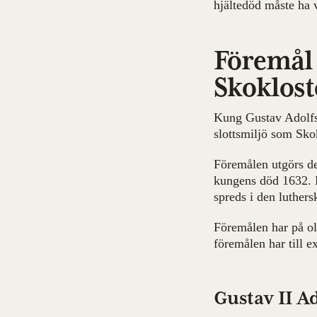
hjältedöd måste ha v
Föremål 
Skoklost
Kung Gustav Adolfs 
slottsmiljö som Skok
Föremålen utgörs del
kungens död 1632. K
spreds i den luther
Föremålen har på oli
föremålen har till e
Gustav II Ad