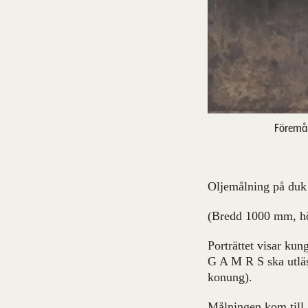
Föremål
Oljemålning på duk 
(Bredd 1000 mm, h
Porträttet visar kun
G A M R S ska utlä
konung).
Målningen kom till 