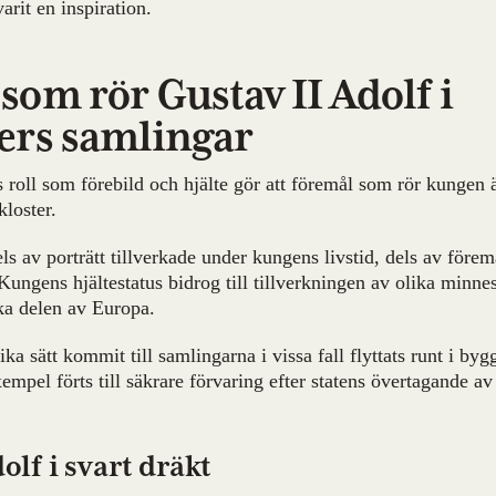
arit en inspiration.
som rör Gustav II Adolf i
ers samlingar
roll som förebild och hjälte gör att föremål som rör kungen är
loster.
s av porträtt tillverkade under kungens livstid, dels av förem
ungens hjältestatus bidrog till tillverkningen av olika minn
ska delen av Europa.
ka sätt kommit till samlingarna i vissa fall flyttats runt i b
xempel förts till säkrare förvaring efter statens övertagande av
olf i svart dräkt