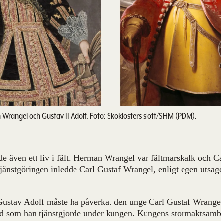
Wrangel och Gustav II Adolf. Foto: Skoklosters slott/SHM (PDM).
de även ett liv i fält. Herman Wrangel var fältmarskalk och Ca
Tjänstgöringen inledde Carl Gustaf Wrangel, enligt egen utsag
Gustav Adolf måste ha påverkat den unge Carl Gustaf Wrange
tid som han tjänstgjorde under kungen. Kungens stormaktsamb