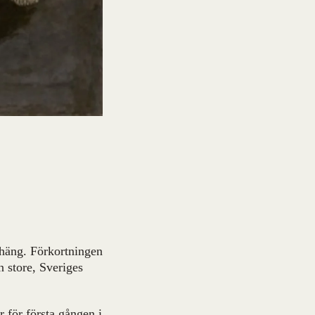
gehäng. Förkortningen
 store, Sveriges
 för första gången i